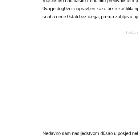
VIasništvo nad našim trenutnim prebivaIištem p
0vaj je dog0vor napravIjen kako bi se zaštitila
snaha neće 0stati bez ičega, prema zahtjevu n
Sadržaj 
Nedavno sam nasIjedstvom d0šao u posjed neke 