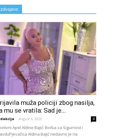
Izdvojeno
rijavila muža policiji zbog nasiIja,
a mu se vratila: Sad je...
dakcija
-
August 6, 2026
0
otivni Apel Aldine Bajić: Borba za Sigurnost i
avduPjevačica Aldina Bajić nedavno je na