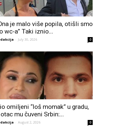
Ona je malo više popila, otišli smo
o wc-a” Taki iznio...
dakcija
-
July 30, 2026
0
io omiljeni “loš momak” u gradu,
 otac mu čuveni Srbin:...
dakcija
-
August 2, 2026
0