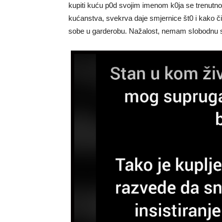
kupiti kuću p0d svojim imenom k0ja se trenutno r
kućanstva, svekrva daje smjernice št0 i kako či
sobe u garderobu. Nažalost, nemam sIobodnu 