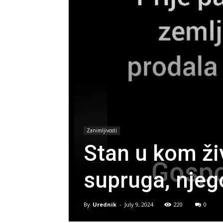
Zanimljivosti
Stan u kom ži
supruga, njego
By
Urednik
-
July 9, 2024
220
0