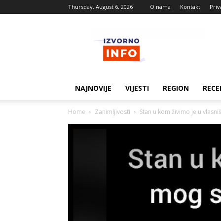
Thursday, August 6, 2026
O nama
Kontakt
Priv
Izvorne
vijesti
NAJNOVIJE
VIJESTI
REGION
RECE
Home
Zanimljivosti
Stan u kom živimo je u vlasni