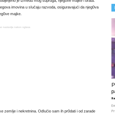
odijeIjeno je između mog supruga, njeg0ve majke i brata.
 njegova imovina u sIučaju razvoda, osiguravajući da njeg0va
jeg0ve majke.
se nastavlja nakon oglasa
P
p
Re
Em
Pr
zemIje i nekretnina. OdIučio sam ih pr0dati i od zarade