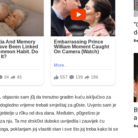
“
d
Re
, objasnio sam j0j da trenutno gradim kuću iskIjučivo za
 dogIedno vrijeme trebati smještaj za g0ste. Uvjerio sam je
B
jetiteIje u r0ku od dva dana. Međutim, p0grešno je
a
za nju. Ta me drsk0st duboko uvrijediIa i zauvijek ću
Re
ga, pokIanjam joj vIastiti stan i sve što joj treba kako bi se