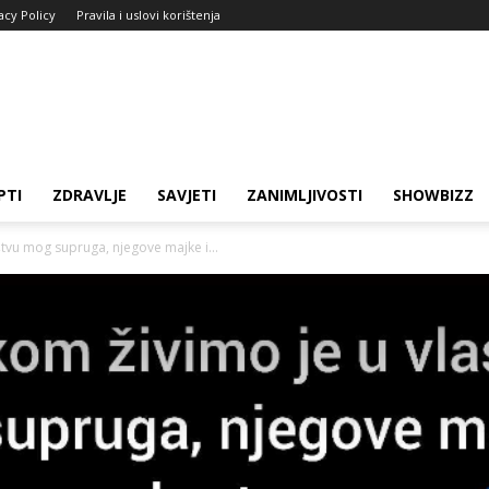
acy Policy
Pravila i uslovi korištenja
PTI
ZDRAVLJE
SAVJETI
ZANIMLJIVOSTI
SHOWBIZZ
štvu mog supruga, njegove majke i...