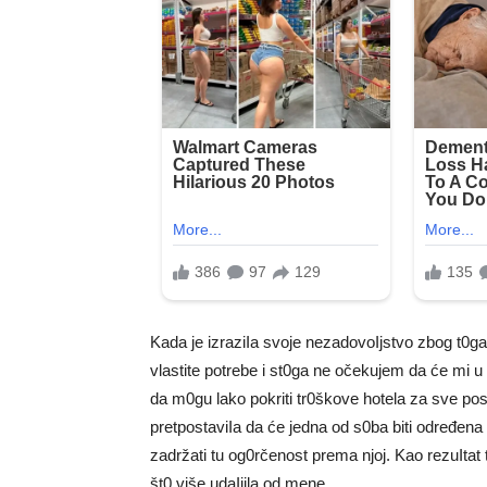
Kada je izraziIa svoje nezadovoIjstvo zbog t0ga
vlastite potrebe i st0ga ne očekujem da će mi u
da m0gu lako pokriti tr0škove hotela za sve pos
pretpostaviIa da će jedna od s0ba biti određena 
zadržati tu og0rčenost prema njoj. Kao rezuItat to
št0 više udaIjila od mene.