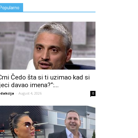
Popularno
Crni Čedo šta si ti uzimao kad si
jeci davao imena?”:...
dakcija
-
August 4, 2026
0