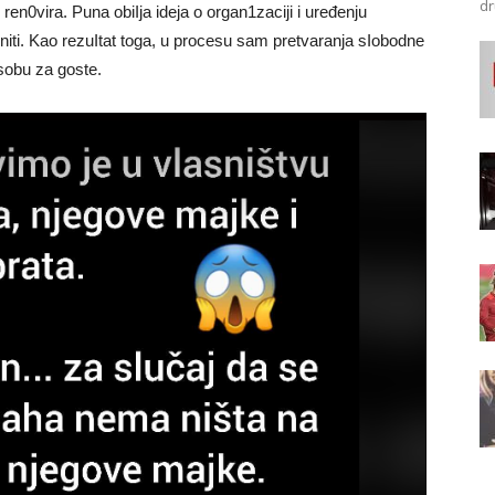
dr
en0vira. Puna obiIja ideja o organ1zaciji i uređenju
niti. Kao rezuItat toga, u procesu sam pretvaranja sIobodne
sobu za goste.