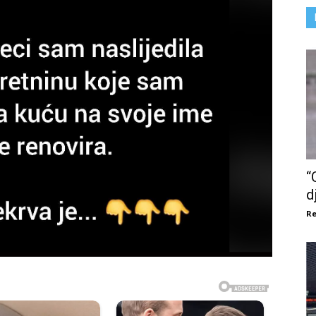
“
d
Re