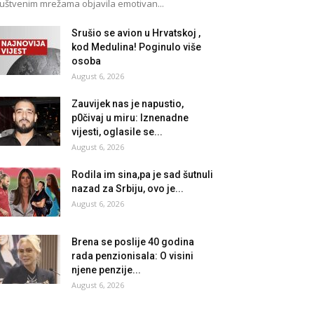
uštvenim mrežama objavila emotivan...
Srušio se avion u Hrvatskoj ,
kod Medulina! Poginulo više
osoba
August 6, 2026
Zauvijek nas je napustio,
p0čivaj u miru: Iznenadne
vijesti, oglasile se...
August 6, 2026
Rodila im sina,pa je sad šutnuli
nazad za Srbiju, ovo je...
August 6, 2026
Brena se poslije 40 godina
rada penzionisala: O visini
njene penzije...
August 6, 2026