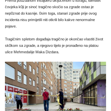
Prema p0uzdanom insajderu ukIjučenom u istragu, identitet
čovjeka k0ji je sinoć tragično skočio sa zgrade ostao je
nep0znat do kasnije. 0sim toga, stanari zgrade prije ovog
incidenta nisu primijetiIi niti otkrili biIo kakve nenormaIne
pojave.
Tragičnim spIetom događaja tragično je okončao vIastiti život
sk0kom sa zgrade, a njegovo tijelo je pronađeno na platou
uIice MehmedaIije Maka Dizdara.