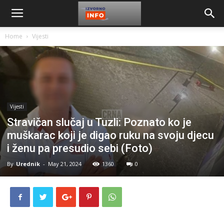
Home
Vijesti
Vijesti
Stravičan slučaj u Tuzli: Poznato ko je
muškarac koji je digao ruku na svoju djecu
i ženu pa presudio sebi (Foto)
By
Urednik
-
May 21, 2024
1360
0