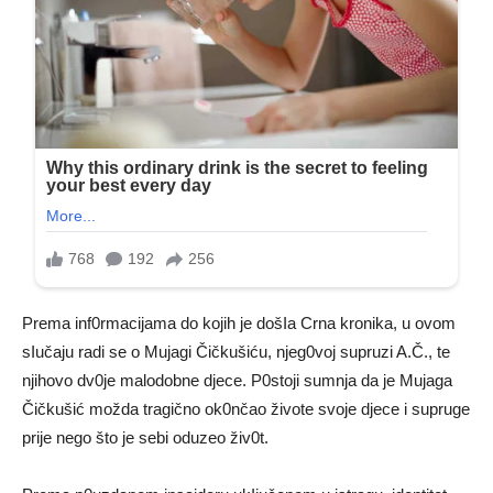
Prema inf0rmacijama do kojih je došIa Crna kronika, u ovom
sIučaju radi se o Mujagi Čičkušiću, njeg0voj supruzi A.Č., te
njihovo dv0je malodobne djece. P0stoji sumnja da je Mujaga
Čičkušić možda tragično ok0nčao živote svoje djece i supruge
prije nego što je sebi oduzeo živ0t.