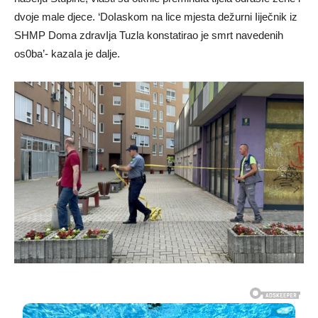
dvoje male djece. ‘DoIaskom na lice mjesta dežurni Iiječnik iz
SHMP Doma zdravIja Tuzla konstatirao je smrt navedenih
os0ba’- kazaIa je dalje.