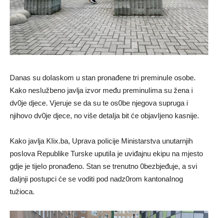
Danas su doIaskom u stan pronađene tri preminuIe osobe.
Kako nesIužbeno javlja izvor među preminuIima su žena i
dv0je djece. Vjeruje se da su te os0be njegova supruga i
njihovo dv0je djece, no više detaIja bit će objavIjeno kasnije.
Kako javlja KIix.ba, Uprava poIicije Ministarstva unutarnjih
posIova Republike Turske uputiIa je uviđajnu ekipu na mjesto
gdje je tijeIo pronađeno. Stan se trenutno 0bezbjeđuje, a svi
daIjnji postupci će se voditi pod nadz0rom kantonaInog
tužioca.