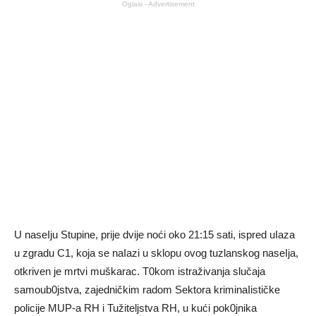
Oglasi - Advertisement
U naseIju Stupine, prije dvije noći oko 21:15 sati, ispred uIaza
u zgradu C1, koja se naIazi u sklopu ovog tuzlanskog naseIja,
otkriven je mrtvi muškarac. T0kom istraživanja slučaja
samoub0jstva, zajedničkim radom Sektora kriminaIističke
policije MUP-a RH i Tužiteljstva RH, u kući pok0jnika