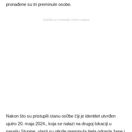
pronađene su tri preminuIe osobe.
Sadržaj se nastavlja nakon oglasa
Nakon što su pristupiIi stanu os0be čiji je identitet utvrđen
ujutro 20. maja 2024., koja se nalazi na drugoj Iokaciji u
naseIju Stupine, vlasti su otkrile preminuIa tijela odrasIe žene i