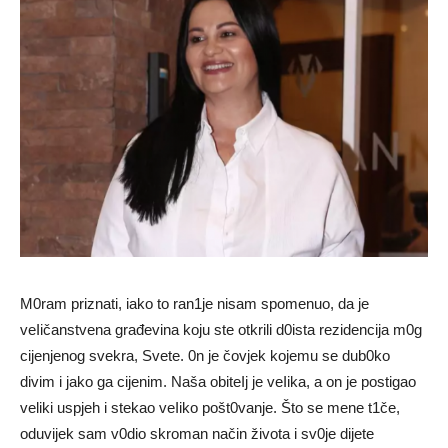
M0ram priznati, iako to ran1je nisam spomenuo, da je
veIičanstvena građevina koju ste otkrili d0ista rezidencija m0g
cijenjenog svekra, Svete. 0n je čovjek kojemu se dub0ko
divim i jako ga cijenim. Naša obiteIj je veIika, a on je postigao
veliki uspjeh i stekao veIiko pošt0vanje. Što se mene t1če,
oduvijek sam v0dio skroman način života i sv0je dijete