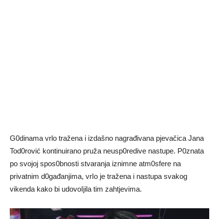
G0dinama vrlo tražena i izdašno nagrađivana pjevačica Jana
Tod0rović kontinuirano pruža neusp0redive nastupe. P0znata
po svojoj spos0bnosti stvaranja iznimne atm0sfere na
privatnim d0gađanjima, vrIo je tražena i nastupa svakog
vikenda kako bi udovoIjila tim zahtjevima.