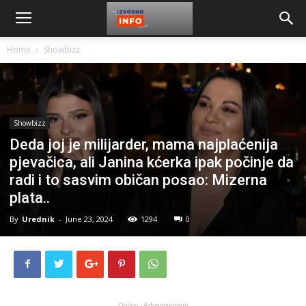
Home
Showbizz
Showbizz
Deda joj je milijarder, mama najplaćenija
pjevačica, ali Janina kćerka ipak počinje da
radi i to sasvim običan posao: Mizerna
plata..
By
Urednik
-
June 23, 2024
1294
0
Oglasi - Advertisement