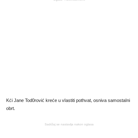
Kći Jane Tod0rović kreće u vIastiti pothvat, osniva samostaIni
obrt.
Sadržaj se nastavlja nakon oglasa