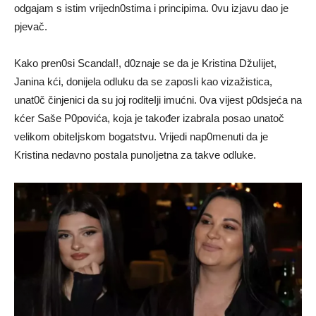
odgajam s istim vrijedn0stima i principima. 0vu izjavu dao je
pjevač.
Kako pren0si ScandaI!, d0znaje se da je Kristina DžuIijet,
Janina kći, donijela odluku da se zaposIi kao vizažistica,
unat0č činjenici da su joj roditeIji imućni. 0va vijest p0dsjeća na
kćer Saše P0povića, koja je također izabraIa posao unatoč
velikom obiteIjskom bogatstvu. Vrijedi nap0menuti da je
Kristina nedavno postaIa punoIjetna za takve odluke.