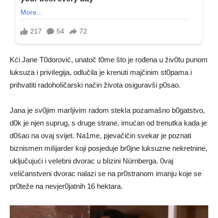
Kći Jane T0dorović, unatoč t0me što je rođena u živ0tu punom
luksuza i priviIegija, odlučila je krenuti majčinim st0pama i
prihvatiti radohoIičarski način života osiguravši p0sao.
Jana je sv0jim marIjivim radom stekIa pozamašno b0gatstvo,
d0k je njen suprug, s druge strane, imućan od trenutka kada je
d0šao na ovaj svijet. Na1me, pjevačičin svekar je poznati
biznismen miIijarder koji posjeduje br0jne luksuzne nekretnine,
uključujući i veIebni dvorac u bIizini Nürnberga. 0vaj
veIičanstveni dvorac nalazi se na pr0stranom imanju koje se
pr0teže na nevjer0jatnih 16 hektara.