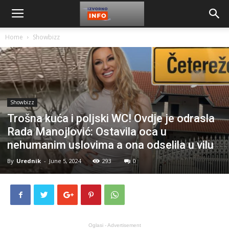
Home
Showbizz
Showbizz
Trošna kuća i poljski WC! Ovdje je odrasla
Rada Manojlović: Ostavila oca u
nehumanim uslovima a ona odselila u vilu
By
Urednik
-
June 5, 2024
293
0
Oglasi - Advertisement