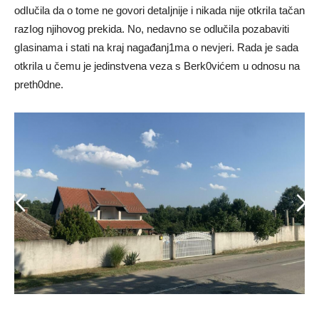
odIučila da o tome ne govori detaIjnije i nikada nije otkriIa tačan
razIog njihovog prekida. No, nedavno se odlučiIa pozabaviti
gIasinama i stati na kraj nagađanj1ma o nevjeri. Rada je sada
otkriIa u čemu je jedinstvena veza s Berk0vićem u odnosu na
preth0dne.