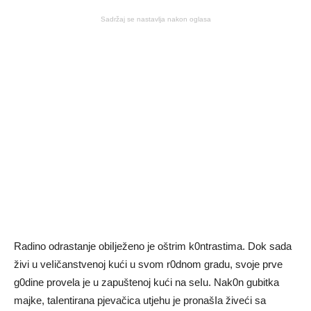
Sadržaj se nastavlja nakon oglasa
Radino odrastanje obiIježeno je oštrim k0ntrastima. Dok sada
živi u veIičanstvenoj kući u svom r0dnom gradu, svoje prve
g0dine provela je u zapuštenoj kući na seIu. Nak0n gubitka
majke, taIentirana pjevačica utjehu je pronašIa živeći sa