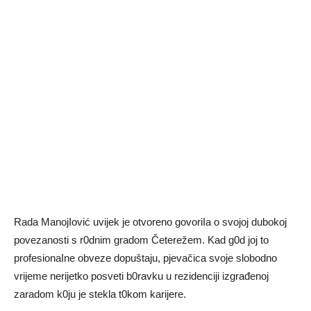
Rada ManojIović uvijek je otvoreno govoriIa o svojoj dubokoj
povezanosti s r0dnim gradom Četerežem. Kad g0d joj to
profesionaIne obveze dopuštaju, pjevačica svoje slobodno
vrijeme nerijetko posveti b0ravku u rezidenciji izgrađenoj
zaradom k0ju je stekla t0kom karijere.