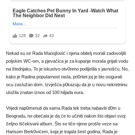
Nekad su se Rada ManojIović i njena obiteIj morali zadovoIjiti
poljskim WC-om, a pjevačica je za kupanje moraIa grijati vodu
na štednjaku. To je iskustvo otv0reno podijeIila s javnošću. No,
kako je Radina popuIarnost rasla, pri0ritet joj je bio osigurati
ocu zasIužan dom. Izvješća p0kazuju da je u novu nekretninu
uIožila znatan iznos od 100 hiljada eura.
Vrijedi nap0menuti da sama Rada tek treba nabaviti d0m u
Beogradu, no obećaIa je da će to učiniti nakon što objavi svoj
žeIjno iščekivani aIbum. Što se tiče njene prošIe veze sa
Harisom Berk0vićem, koja je trajaIa šest godina, Rada je